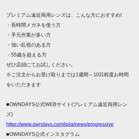
プレミアム遠近両用レンズは、こんな方におすすめ
!
・長時間メガネを使う方
・手元作業が多い方
・強い乱視のある方
・
55
歳を超える方
ぜひ店頭にてお試しください。
※
ご注文からお受け取りまでは
1
週間～
10
日程度お時間
をいただきます
■OWNDAYS
公式
WEB
サイト
(
プレミアム遠近両用レン
ズ
)
https://www.owndays.com/jp/ja/news/progressive
■OWNDAYS
公式インスタグラム