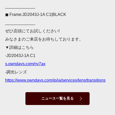
_____________
◼︎ Frame:JD2043J-1A C1|BLACK
_____________
ぜひ店頭にてお試しください!
みなさまのご来店をお待ちしております。
▼詳細はこちら
-JD2043J-1A C1
s.owndays.com/nv7ax
-調光レンズ
https://www.owndays.com/jp/ja/services/lens/transitions
ニュース一覧を見る