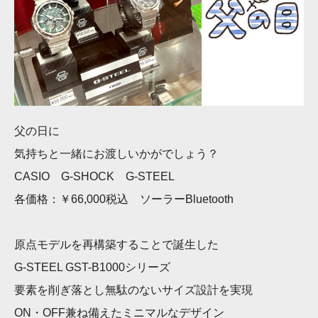
父の日に
気持ちと一緒にお渡しいかがでしょう？
CASIO
G-SHOCK
G-STEEL
各価格：￥
66,000
税込 ソーラー
Bluetooth
原点モデルを再構築することで誕生した
G-STEEL GST-B1000
シリーズ
要素を削ぎ落とし無駄のないサイズ設計を実現
ON
・
OFF
兼ね備えたミニマルなデザイン