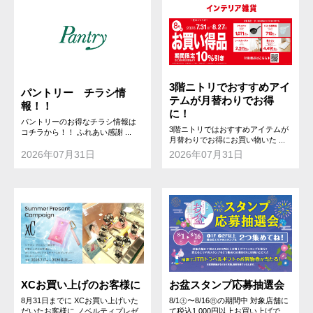
3階ニトリでおすすめアイ
パントリー チラシ情
テムが月替わりでお得
報！！
に！
パントリーのお得なチラシ情報は
3階ニトリではおすすめアイテムが
コチラから！！ ふれあい感謝 ...
月替わりでお得にお買い物いた ...
2026年07月31日
2026年07月31日
XCお買い上げのお客様に
お盆スタンプ応募抽選会
8月31日までに XCお買い上げいた
8/1㊏〜8/16㊐の期間中 対象店舗に
だいたお客様に ノベルティプレゼ
て税込1,000円以上お買い上げで ...